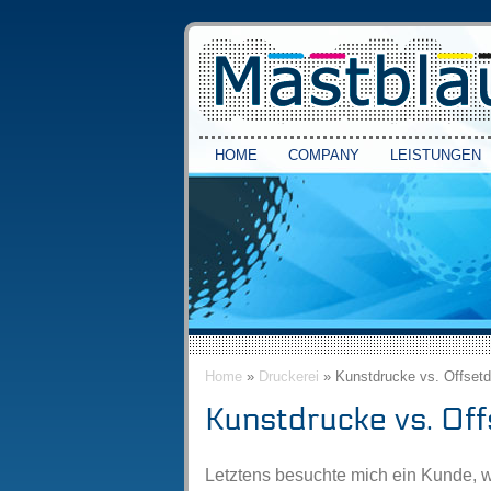
HOME
COMPANY
LEISTUNGEN
Home
»
Druckerei
» Kunstdrucke vs. Offsetd
Kunstdrucke vs. Of
Letztens besuchte mich ein Kunde, we