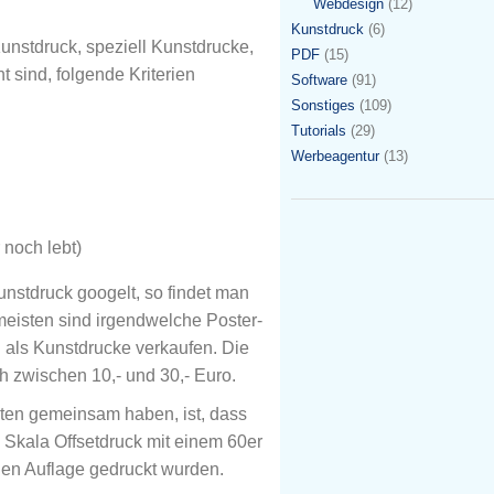
Webdesign
(12)
Kunstdruck
(6)
unstdruck, speziell Kunstdrucke,
PDF
(15)
t sind, folgende Kriterien
Software
(91)
Sonstiges
(109)
Tutorials
(29)
Werbeagentur
(13)
r noch lebt)
stdruck googelt, so findet man
meisten sind irgendwelche Poster-
 als Kunstdrucke verkaufen. Die
h zwischen 10,- und 30,- Euro.
ten gemeinsam haben, ist, dass
 Skala Offsetdruck mit einem 60er
hen Auflage gedruckt wurden.