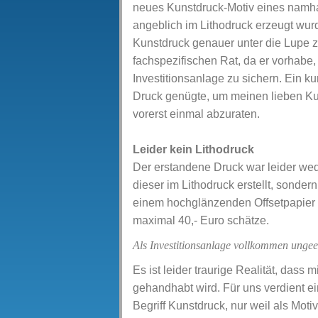
neues Kunstdruck-Motiv eines namha
angeblich im Lithodruck erzeugt wur
Kunstdruck genauer unter die Lupe
fachspezifischen Rat, da er vorhabe,
Investitionsanlage zu sichern. Ein k
Druck genügte, um meinen lieben K
vorerst einmal abzuraten.
Leider kein Lithodruck
Der erstandene Druck war leider we
dieser im Lithodruck erstellt, sondern
einem hochglänzenden Offsetpapier 
maximal 40,- Euro schätze.
Als Investitionsanlage vollkommen ungee
Es ist leider traurige Realität, dass
gehandhabt wird. Für uns verdient e
Begriff Kunstdruck, nur weil als Mot