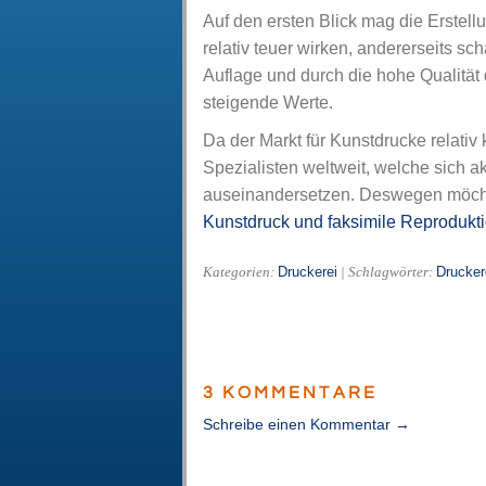
Auf den ersten Blick mag die Erstel
relativ teuer wirken, andererseits sch
Auflage und durch die hohe Qualität
steigende Werte.
Da der Markt für Kunstdrucke relativ k
Spezialisten weltweit, welche sich a
auseinandersetzen. Deswegen möcht
Kunstdruck und faksimile Reprodukt
Druckerei
Drucker
Kategorien:
| Schlagwörter:
3 KOMMENTARE
Schreibe einen Kommentar →