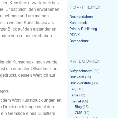
ften Künstlers erwarb, welches
TOP-THEMEN
de. Er bat mich, den erworbenen
 zu nehmen und um meinen
Druckverfahren
 sich weitere Kunstdrucke als
Kunstdruck
urzer Blick auf den erstandenen
Print & Publishing
PDF/X
unden von seinem Vorhaben
Datenschutz
KATEGORIEN
der ein Kunstdruck, noch wurde
 ist ein normaler Offsetdruck auf
Aufgeschnappt
(66)
gedruckt, dessen Wert ich auf
Druckerei
(15)
Druckvorstufe
(33)
FAQ
(16)
ignet.
Farbe
(12)
 mit dem Wort Kunstdruck ungeniert
Internet
(65)
in Druck noch lange nicht den
Blog
(15)
CMS
(19)
iv ein Gemälde eines Künstlers