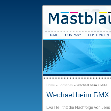
HOME
COMPANY
LEISTUNGEN
Home
»
Sonstiges
» Wechsel beim GMX-C
Wechsel beim GMX
Eva Heil tritt die Nachfolge von Jen